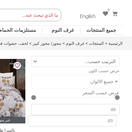
خطي
0
Cart
Search
لى
English
لمحتوى
جميع المنتجات
غرف النوم
مستلزمات الحمام
الرئيسية
>
المنتجات
>
غرف النوم
>
مجوز/ مجوز كبير
> لحف، حشوات فند
عرض حسب اللون
جميع الالوان
عرض حسب السعر
غير مت
بالميرا ط