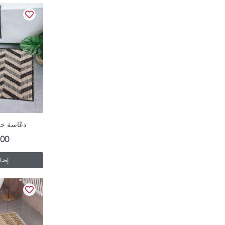
دعّاسة حم
.00
إضاف