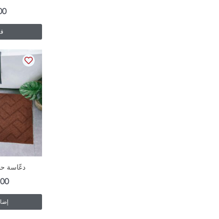
00
قر
دعّاسة حم
.00
إضاف