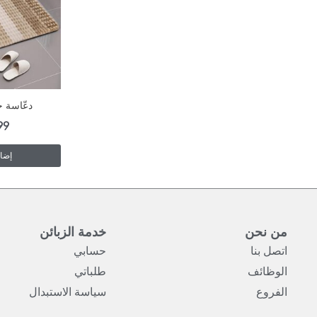
دعّاسة ح
99
إضاف
من نحن
خدمة الزبائن
اتصل بنا
حسابي
الوظائف
طلباتي
الفروع
سياسة الاستبدال