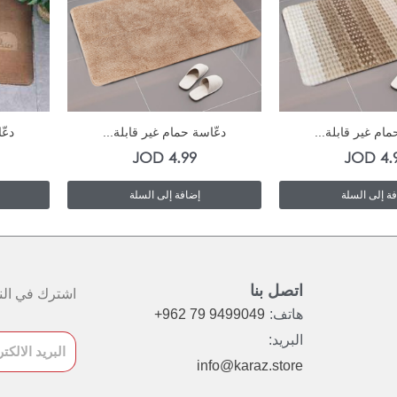
In Stock
In Stock
مام غير قابلة...
دعّاسة حمام غير قابلة...
دعّ
JOD
4.99
JOD
4.
ة إلى السلة
إضافة إلى السلة
اتصل بنا
اشترك في النش
هاتف:
+962 79 9499049
البريد:
info@karaz.store