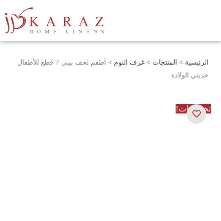
خطي
لى
لمحتوى
الرئيسية
>
المنتجات
>
غرف النوم
> أطقم لحف بيبي 7 قطع للأطفال
حديثي الولادة
تخفيضات!