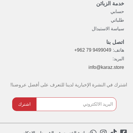
خدمة الزبائن
حسابي
طلباتي
سياسة الاستبدال
اتصل بنا
هاتف:
+962 79 9499049
البريد:
info@karaz.store
اشترك في النشرة الإخبارية لدينا للتعرف على أفضل عروضنا!
اشترك
W
I
T
F
سياسة الخصوصية
الشروط و الاحكام