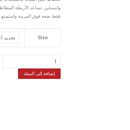
وانسيابي. تساعد الأربطة المطاطية 
فقط ضعه فوق المرتبة واستمتع بر
كمية
Size
توبر
مرتبة
كرز
مايكروفايبر
إضافة إلى السلة
سماكة
8
سم