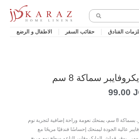
زمات الفنادق
حقائب السفر
الاطفال و الرضع
روفايبر سماكة 8 سم
نطاق
99.00
السعر:
جدّد مرتبتك مع توبّر المايكروفايبر. بسماكة 8 سم، يمنحك نعومة وراحة إضافية لتجربة نوم
من
 عالية الجودة ليمنحك إحساسًا فندقيًا مريحًا مع
ليومي. يوفر قماش المايكروفايبر الناعم سطح نوم مريح