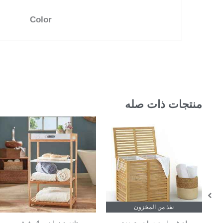
Color
منتجات ذات صله
نفذ من المخزون
In Stock