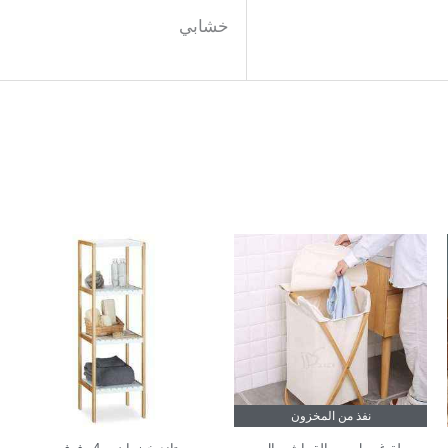
خشابي
نفذ من المخزون
In Stock