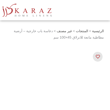
خطي
لى
لمحتوى
الرئيسية
>
المنتجات
>
غير مصنف
> دعاسة باب خارجية – أرضية
مطاطية مانعة للانزلاق 45×100 سم