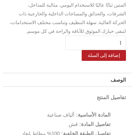
المتين ثباتًا عاليًا للاستخدام اليومي. مثالية للمداخل،
الشرفات، والحدائق والمساحات الداخلية والخارجية ذات
الحركة العالية. سهلة التنظيف وتناسب مختلف الاستخدامات،
لتبقى خيارك الموثوق للأناقة والراحة في كل موسم.
كمية
دعاسة
إضافة إلى السلة
باب
خارجية
–
الوصف
أرضية
مطاطية
تفاصيل المنتج
مانعة
للانزلاق
المادة الأساسية:
ألياف صناعية
45×100
تفاصيل المادة:
قش
سم
تفاصيل الطبقة الخلفية:
100% مطاط مُعاد