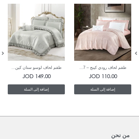
In Stock
In Stock
طقم لحاف رودي كينج – 7...
طقم لحاف لوسو ستان كين...
JOD
149.00
JOD
110.00
إضافة إلى السلة
إضافة إلى السلة
من نحن