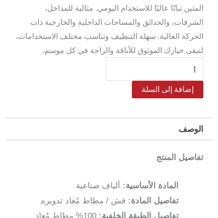
المتين ثباتًا عاليًا للاستخدام اليومي. مثالية للمداخل،
الشرفات، والحدائق والمساحات الداخلية والخارجية ذات
الحركة العالية. سهلة التنظيف وتناسب مختلف الاستخدامات،
لتبقى خيارك الموثوق للأناقة والراحة في كل موسم.
كمية
دعاسة
إضافة إلى السلة
باب
خارجية
–
الوصف
أرضية
مطاطية
تفاصيل المنتج
مانعة
للانزلاق
المادة الأساسية:
ألياف صناعية
45×75
تفاصيل المادة:
قش / مطاط مُعاد تدويره
سم
تفاصيل الطبقة الخلفية:
100% مطاط مُعاد