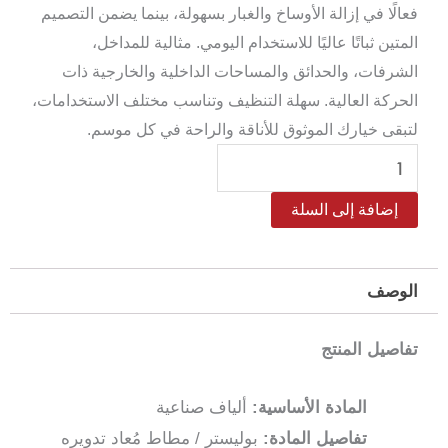
فعالًا في إزالة الأوساخ والغبار بسهولة، بينما يضمن التصميم
المتين ثباتًا عاليًا للاستخدام اليومي. مثالية للمداخل،
الشرفات، والحدائق والمساحات الداخلية والخارجية ذات
الحركة العالية. سهلة التنظيف وتناسب مختلف الاستخدامات،
لتبقى خيارك الموثوق للأناقة والراحة في كل موسم.
كمية
دعاسة
إضافة إلى السلة
باب
خارجية
–
الوصف
أرضية
مطاطية
تفاصيل المنتج
مانعة
للانزلاق
المادة الأساسية:
ألياف صناعية
45×75
تفاصيل المادة:
بوليستر / مطاط مُعاد تدويره