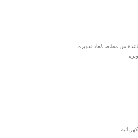
سم
دة من مطاط مُعاد تدويره
هربائية