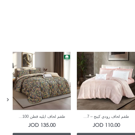
In Stock
In Stock
طقم لحاف رودي كينج – 7...
طقم لحاف ايليه قطن 100...
طقم
JOD
135.00
JOD
110.00