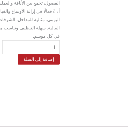
الفصول، تجمع بين الأناقة والعمل
أداءً فعالًا في إزالة الأوساخ والغب
اليومي. مثالية للمداخل، الشرفات
العالية. سهلة التنظيف وتناسب مخ
في كل موسم.
كمية
دعاسة
إضافة إلى السلة
باب
خارجية
–
أرضية
مطاطية
مانعة
للانزلاق
60×90