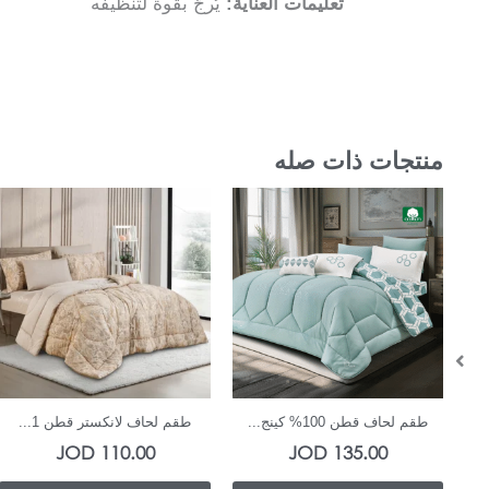
تعليمات العناية:
يُرجّ بقوة لتنظيفه
منتجات ذات صله
In Stock
In Stock
طقم لحاف قطن 100% كينج...
طقم لحاف لانكستر قطن 1...
JOD
110.00
JOD
135.00