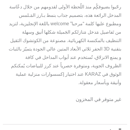
رحّبوا بضيوفكُِم منذ اللّحظة الأولى لقدومهم من خلال دعّاسة
المدخل الرائعة هذه، بتصميم جذاب بنمط بـارز المَـلمس
ومطبوع عليها كلمة “مرحبا” welcome باللغة الإنجليزية، لتزيد
من تَفاصيل مَدخل مَنازلكم الجَميلة شكلها أنيق وسهلة
التنظيف بالمكنسة الكهربائية. مصنوعة من الكوتشوك الثقيل
بتقنية 3D الحفر ثلاثي الأبعاد المتين عالي الجودة يتميّز بالثبات
و يمنع الانزلاق، تُستخدم عند أبواب المداخل في كافة
الظروف الجوية، ومتوفرة حصرياً عند كرز للبياضات يُمكنكم
الوثوق في KARAZ عند اختيار إكسسوارات منزلية عملية
وأنيقة وبأسعار معقولة.
غير متوفر في المخزون