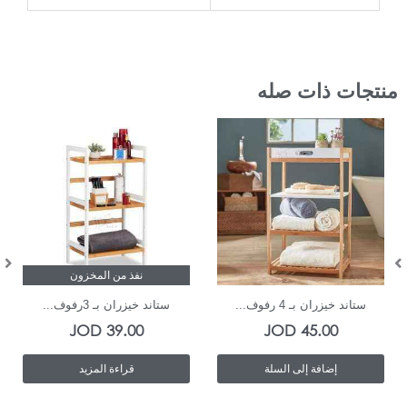
منتجات ذات صله
In Stock
نفذ من المخزون
ستاند خيزران بـ 4 رفوف...
ستاند خيزران بـ 3رفوف...
JOD
39.00
JOD
45.00
إضافة إلى السلة
قراءة المزيد