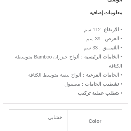
رفوف
مُتعدد
معلومات إضافية
الاستخدام
•
الارتفاع :
112 سم
•
العرض :
39 سم
•
العُمـــق :
33 سم
•
الخامات الرئيسية :
ألواح خيزران Bamboo متوسطة
الكثافة
•
الخامات الفرعية :
ألواح ليفية متوسط الكثافة
•
تشطيب الخامات :
مصقول
•
يتطلب عملية تركيب
خشابي
Color