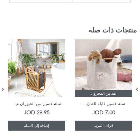
منتجات ذات صله
نفذ من المخزون
In Stock
سلة غسيل قابلة للطيّ,...
سلة غسيل من الخيزران م...
JOD
29.95
JOD
7.00
قراءة المزيد
إضافة إلى السلة