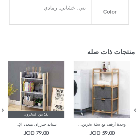
بني, خشابي, رمادي
Color
منتجات ذات صله
In Stock
نفذ من المخزون
وحدة أرفف مع سلة تخزين...
ستاند خيزران متعدد الإ...
JOD
79.00
JOD
59.00