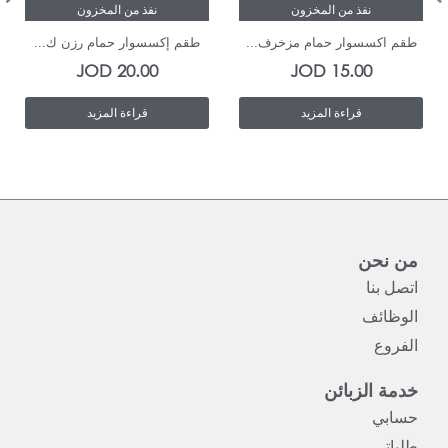
نفذ من المخزون
نفذ من المخزون
طقم اكسسوار حمام مزخرف...
طقم إكسسوار حمام رزن ك...
JOD
20.00
JOD
15.00
قراءة المزيد
قراءة المزيد
من نحن
اتصل بنا
الوظائف
الفروع
خدمة الزبائن
حسابي
طلباتي