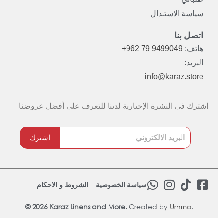
سياسة الاستبدال
اتصل بنا
هاتف:
+962 79 9499049
البريد:
info@karaz.store
اشترك في النشرة الإخبارية لدينا للتعرف على أفضل عروضنا!
اشترك
W
I
T
F
سياسة الخصوصية
الشروط و الاحكام
h
n
i
a
© 2026 Karaz Linens and More.
Created by
a
s
Urnmo
k
.
c