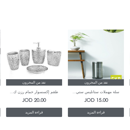
نفذ من المخزون
نفذ من المخزون
سلة مهملات ستانليس ستي...
طقم إكسسوار حمام رزن ك...
JOD
20.00
JOD
15.00
قراءة المزيد
قراءة المزيد