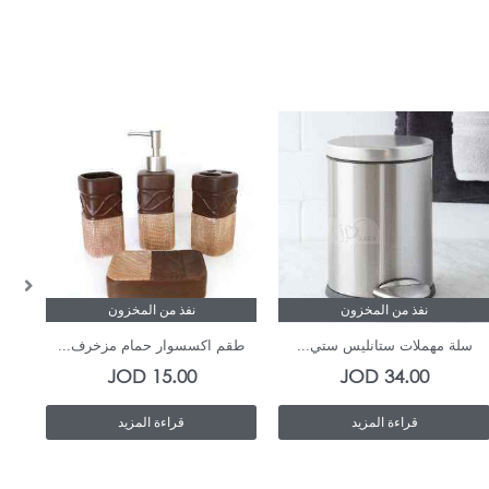
نفذ من المخزون
نفذ من المخزون
سلة مهملات ستانليس ستي...
طقم اكسسوار حمام مزخرف...
ط
JOD
15.00
JOD
34.00
قراءة المزيد
قراءة المزيد