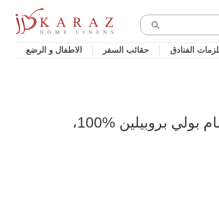
زمات الفنادق
حقائب السفر
الاطفال و الرضع
طقم دعاسات حمّام بولي بروبيلين %100،