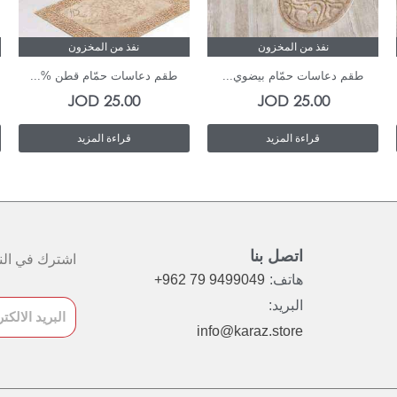
نفذ من المخزون
نفذ من المخزون
طقم دعاسات حمّام بيضوي...
طقم دعاسات حمّام قطن %...
JOD
25.00
JOD
25.00
قراءة المزيد
قراءة المزيد
اتصل بنا
اشترك في النش
هاتف:
+962 79 9499049
البريد:
info@karaz.store