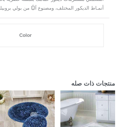
أنمـاط الديكور المختلف، ومصنوع آليًّا من بولي بروبي
Color
منتجات ذات صله