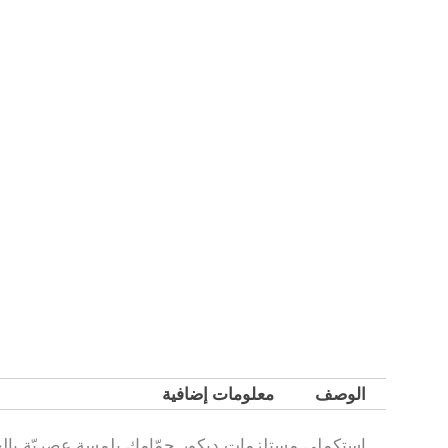
الوصف
معلومات إضافية
استكملي مستلزمات ديكور حمّامك بلمسة عصريّة بال