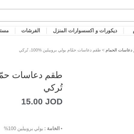
ديكورات و اكسسوارات المنزل
الفرشات
مستل
دعاسات الحمام
> طقم دعاسات حمّام بولي بروبيلين %100، تُركي
تُركي
15.00
JOD
•
الخامة :
بولي بروبيلين 100%