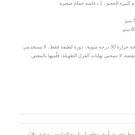
يمكن غسلها في الغسالة على درجة حرارة 30 درجة مئوية ، دورة لطيفة فقط ، لا تستخدمي
فضة، لا تسحبي نهايات الغزل الطويلة، قلّميها بالمقص.
ط عصري أنيق بتفاصيل بارزة الملمس متقنة، تلائم