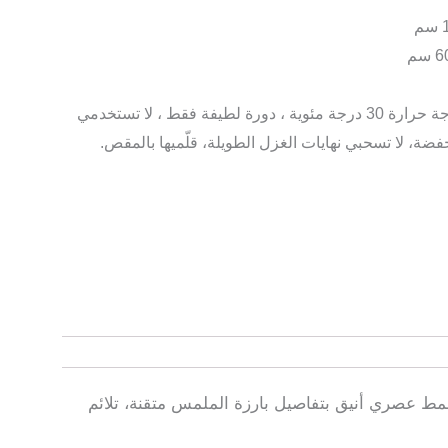
يمكن غسلها في الغسالة على درجة حرارة 30 درجة مئوية ، دورة لطيفة فقط ، لا تستخدمي
فضة، لا تسحبي نهايات الغزل الطويلة، قلّميها بالمقص.
ط عصري أنيق بتفاصيل بارزة الملمس متقنة، تلائم