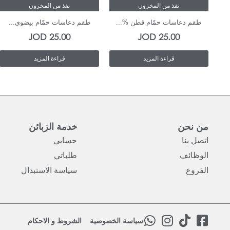
نفذ من المخزون
نفذ من المخزون
طقم دعاسات حمّام قطن %...
طقم دعاسات حمّام بيضوي...
JOD
25.00
JOD
25.00
قراءة المزيد
قراءة المزيد
من نحن
خدمة الزبائن
اتصل بنا
حسابي
الوظائف
طلباتي
الفروع
سياسة الاستبدال
W
I
T
F
سياسة الخصوصية
الشروط و الاحكام