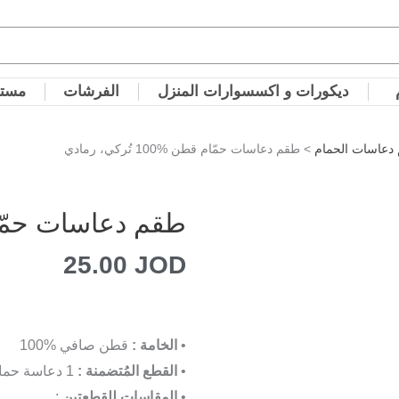
ديكورات و اكسسوارات المنزل
الفرشات
مستل
دعاسات الحمام
> طقم دعاسات حمّام قطن %100 تُركي، رمادي
طقم دعاسات حمّام قطن %0
25.00
JOD
•
الخامة :
قطن صافي %100
•
القطع المُتضمنة :
1 دعاسة حمام كبيرة الحجم ، 1 دعاسة حمام صغيرة
•
المقاسات للقطعتين
: