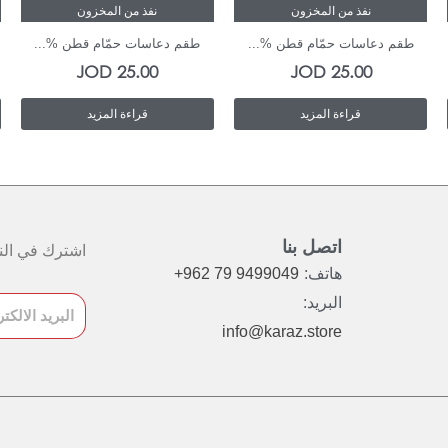
نفذ من المخزون
نفذ من المخزون
طقم دعاسات حمّام قطن %...
طقم دعاسات حمّام قطن %...
JOD
25.00
JOD
25.00
قراءة المزيد
قراءة المزيد
اتصل بنا
اشترك في النش
هاتف:
+962 79 9499049
البريد:
info@karaz.store