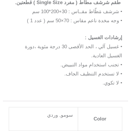
طقم شرشف مطاط ( مفرد Single Size ) قطعتين.
• شرشف مَطّاط مقــاس : 30+200*100 سم
• وجه مخدة ناعم مقاس : 70×50 سم ( عدد 1 )
إرشادات الغسيل :
• غسيل آلي ، الحد الأقصى 30 درجة مئوية ،دورة
الغسيل العادية.
• تجنب استخدام مواد التبييض.
• لا تستخدم التنظيف الجاف.
• لا تكوي.
سومو, وردي
Color