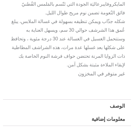
المايكروفايبرعاليَة الجودة التي تَتّسم بالمَلمس القُطنيّ
فائق النُعومة تضمن نوم مريح طوال الليل.
شكله جذّاب ويمكن تنظيفه بسهولة في غسالة الملابس، يبلغ
عُمق هذا الشرشف حوالي 30 سم، ويسهل العناية به
وستتحمل الغسيل في الغسالة عند 30 درجة مئوية ، وتحافظ
على شكلها بعد غسلها عدة مرات، هذه الشراشف المطاطية
ذات الزوايا المرنة تحتضن حواف فرشة النوم الخاصة بك
لإبقاء الملاءة مثبتة بشكل آمن.
غير متوفر في المخزون
الوصف
معلومات إضافية