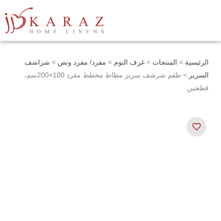
خطي
لى
لمحتوى
الرئيسية
>
المنتجات
>
غرف النوم
>
مفرد/ مفرد ونص
>
شراشف
السرير
> طقم شرشف سرير مطاط مخطط مفرد 100×200سم،
قطعتين