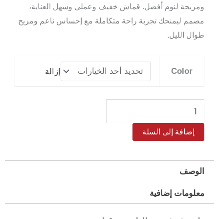
ومريحة لنوم أفضل. قماش خفيف وعملي وسهل العناية،
مصمم ليمنحك تجربة راحة متكاملة مع إحساس ناعم ومريح
طوال الليل.
كمية
Color
إزالة
طقم
شرشف
مطاط
مايكروفايبر
إضافة إلى السلة
ريتز
مفرد
و
الوصف
نص
معلومات إضافية
مقاس
100*200