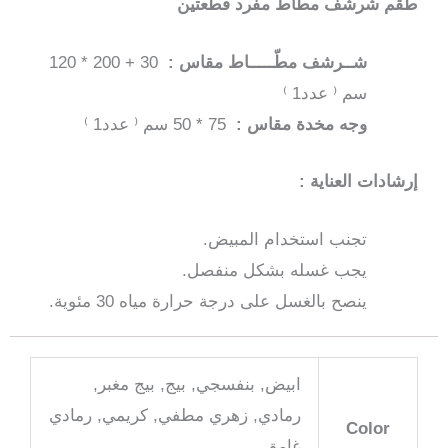
طقم شرشف مطاط مفرد قطعتين
سم
شــرشف مطّـــــاط مقاس :
30 + 200 * 120
سم ⁽ عدد1 ⁾
وجه مخدة مقاس :
75 * 50 سم ⁽ عدد1 ⁾
إرشادات العناية :
تجنب استخدام المبيض.
يجب غسله بشكل منفصل.
ينصح بالغسل على درجة حرارة مياه 30 مئوية.
ابيض, بنفسجي, بيج, بيج مغبر,
رمادي, زهري مطفي, كريمي, رمادي
Color
غامق