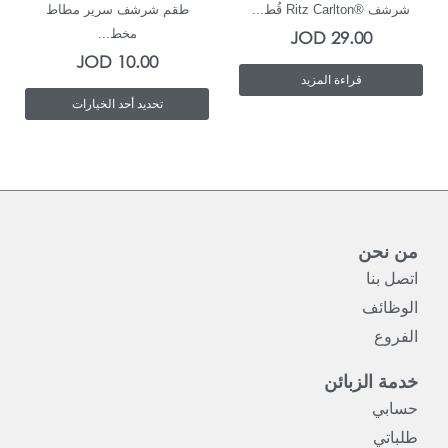
شرشف ®Ritz Carlton قُط...
طقم شرشف سرير مطاط
يمكن
مخط...
JOD
29.00
JOD
10.00
اختيار
قراءة المزيد
الخيارات
تحديد أحد الخيارات
على
صفحة
المنتج
من نحن
اتصل بنا
الوظائف
الفروع
خدمة الزبائن
حسابي
طلباتي