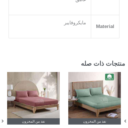
مايكروفايبر
Material
منتجات ذات صله
هناك
العديد
من
الأشكال
المختلفة
لهذا
نفذ من المخزون
نفذ من المخزون
المنتج.