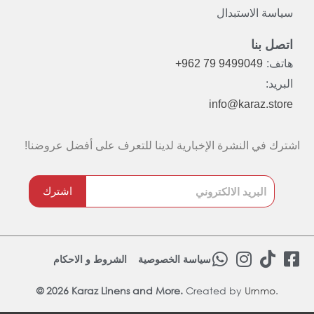
سياسة الاستبدال
اتصل بنا
هاتف:
+962 79 9499049
البريد:
info@karaz.store
اشترك في النشرة الإخبارية لدينا للتعرف على أفضل عروضنا!
اشترك
W
I
T
F
سياسة الخصوصية
الشروط و الاحكام
h
n
i
a
© 2026 Karaz Linens and More.
Created by
a
s
Urnmo
k
.
c
t
t
t
e