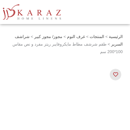
خطي
لى
لمحتوى
الرئيسية
>
المنتجات
>
غرف النوم
>
مجوز/ مجوز كبير
>
شراشف
السرير
> طقم شرشف مطاط مايكروفايبر ريتز مفرد و نص مقاس
100*200 سم