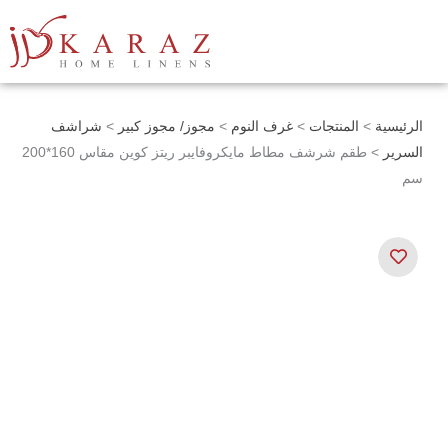
خطي
لى
لمحتوى
الرئيسية
>
المنتجات
>
غرف النوم
>
مجوز/ مجوز كبير
>
شراشف
السرير
> طقم شرشف مطاط مايكروفايبر ريتز كوين مقاس 160*200
سم