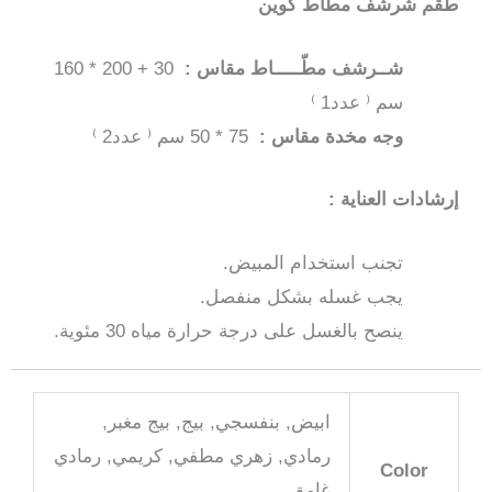
طقم شرشف مطاط كوين
شــرشف مطّـــــاط مقاس :
30 + 200 * 160
سم ⁽ عدد1 ⁾
وجه مخدة مقاس :
75 * 50 سم ⁽ عدد2 ⁾
إرشادات العناية :
تجنب استخدام المبيض.
يجب غسله بشكل منفصل.
ينصح بالغسل على درجة حرارة مياه 30 مئوية.
ابيض, بنفسجي, بيج, بيج مغبر,
رمادي, زهري مطفي, كريمي, رمادي
Color
غامق