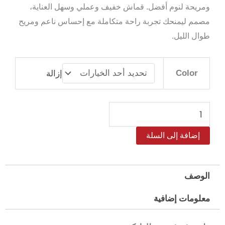
ومريحة لنوم أفضل. قماش خفيف وعملي وسهل العناية،
مصمم ليمنحك تجربة راحة متكاملة مع إحساس ناعم ومريح
طوال الليل.
كمية
Color
إزالة
طقم
شرشف
مطاط
مايكروفايبر
إضافة إلى السلة
ريتز
كوين
مقاس
الوصف
160*200
معلومات إضافية
سم