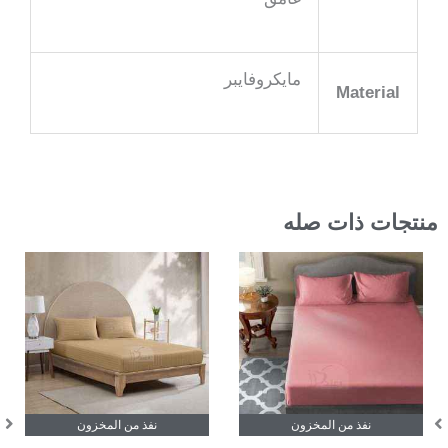
مايكروفايبر
Material
منتجات ذات صله
هناك
العديد
من
الأشكال
المختلفة
لهذا
نفذ من المخزون
نفذ من المخزون
المنتج.