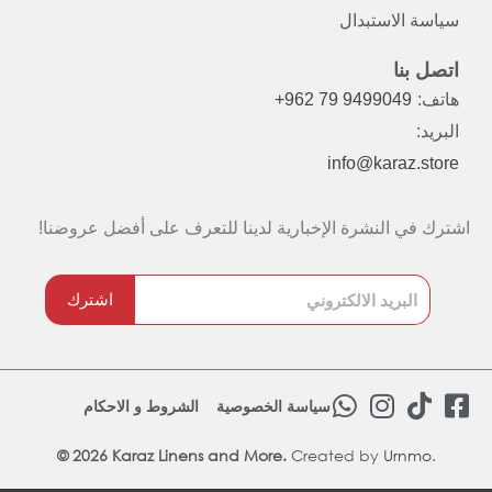
سياسة الاستبدال
اتصل بنا
هاتف:
+962 79 9499049
البريد:
info@karaz.store
اشترك في النشرة الإخبارية لدينا للتعرف على أفضل عروضنا!
اشترك
W
I
T
F
سياسة الخصوصية
الشروط و الاحكام
h
n
i
a
© 2026 Karaz Linens and More.
Created by
a
s
Urnmo
k
.
c
t
t
t
e