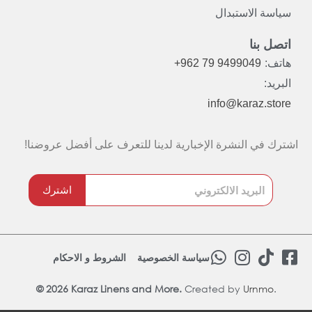
سياسة الاستبدال
اتصل بنا
هاتف:
+962 79 9499049
البريد:
info@karaz.store
اشترك في النشرة الإخبارية لدينا للتعرف على أفضل عروضنا!
اشترك
W
I
T
F
سياسة الخصوصية
الشروط و الاحكام
h
n
i
a
© 2026 Karaz Linens and More.
Created by
a
s
Urnmo
k
.
c
t
t
t
e