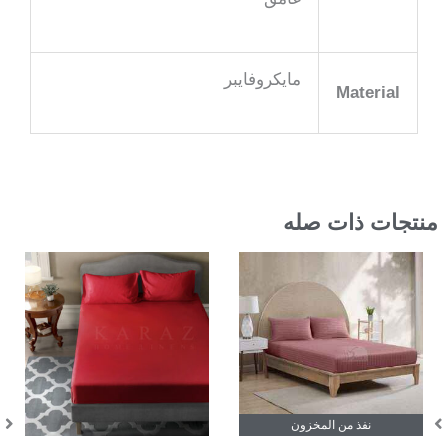
مايكروفايبر
Material
منتجات ذات صله
هناك
العديد
من
الأشكال
المختلفة
لهذا
نفذ من المخزون
In Stock
المنتج.