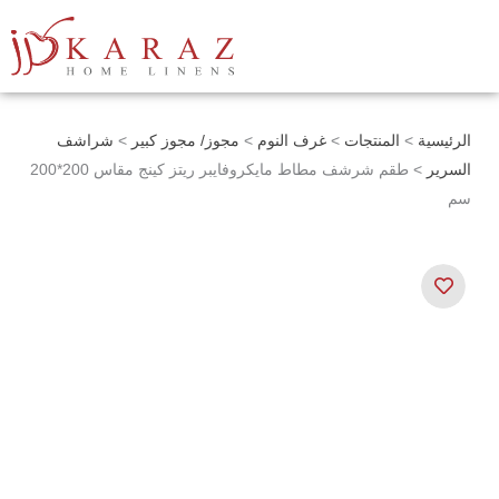
خطي
لى
لمحتوى
الرئيسية
>
المنتجات
>
غرف النوم
>
مجوز/ مجوز كبير
>
شراشف
السرير
> طقم شرشف مطاط مايكروفايبر ريتز كينج مقاس 200*200
سم