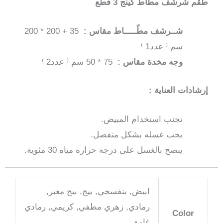
طقم شرشف مطاط كينج 3 قطع
شــرشف مطّـــــاط مقاس :
35 + 200 * 200
سم ⁽ عدد1 ⁾
وجه مخدة مقاس :
75 * 50 سم ⁽ عدد2 ⁾
إرشادات العناية :
تجنب استخدام المبيض.
يجب غسله بشكل منفصل.
ينصح بالغسل على درجة حرارة مياه 30 مئوية.
ابيض, بنفسجي, بيج, بيج مغبر,
رمادي, زهري مطفي, كريمي, رمادي
Color
غامق