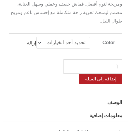
ومريحة لنوم أفضل. قماش خفيف وعملي وسهل العناية،
مصمم ليمنحك تجربة راحة متكاملة مع إحساس ناعم ومريح
طوال الليل.
كمية
Color
إزالة
طقم
شرشف
مطاط
مايكروفايبر
إضافة إلى السلة
ريتز
كينج
مقاس
الوصف
200*200
معلومات إضافية
سم