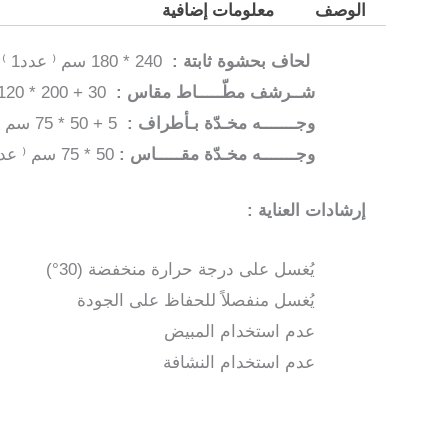
الوصف
معلومات إضافية
لحاف بحشوة ثابتة :
240 * 180 سم ⁽ عدد1 ⁾
شــرشف مطّـــــاط مقاس :
30 + 200 * 120 سم ⁽ عدد1 ⁾
وجـــــــه مخـدّة بـأطراف :
5 + 50 * 75 سم ⁽ عدد1 ⁾
وجـــــــه مخـدّة مقـــــاس :
50 * 75 سم ⁽ عدد1 ⁾
إرشادات العناية :
يُغسل على درجة حرارة منخفضة (30°)
يُغسل منفصلاً للحفاظ على الجودة
عدم استخدام المبيض
عدم استخدام النشافة