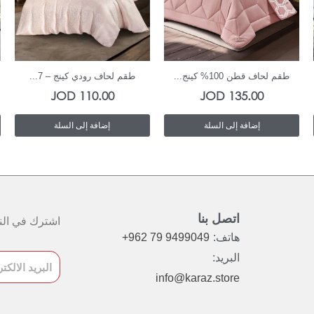
In Stock
In Stock
طقم لحاف قطن 100% كينج...
طقم لحاف رودي كينج – 7...
JOD
110.00
JOD
135.00
إضافة إلى السلة
إضافة إلى السلة
اتصل بنا
اشترك في النش
هاتف:
+962 79 9499049
البريد:
info@karaz.store