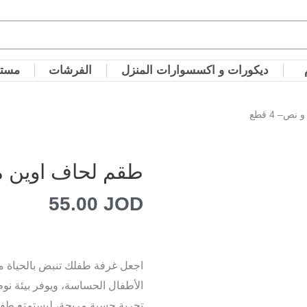
ديكورات و اكسسوارات المنزل
الفرشات
مستل
– 4 قطع
طقم لحاف اوين مفرد
55.00
JOD
اجعل غرفة طفلك تنبض بالحياة م
الأطفال الحساسة، ويوفر بيئة نو
تجربة حسية مريحة، ليستمتع طف