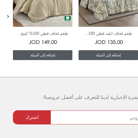
In Stock
In Stock
طقم لحاف ايليه قطن 100...
طقم لحاف قطن 100% كينج...
ط
JOD
149.00
JOD
135.00
إضافة إلى السلة
إضافة إلى السلة
رة الإخبارية لدينا للتعرف على أفضل عروضنا!
اشترك