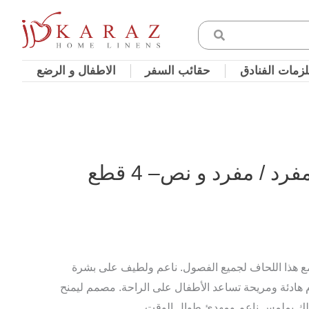
زمات الفنادق
حقائب السفر
الاطفال و الرضع
 / مفرد و نص– 4 قطع
ع هذا اللحاف لجميع الفصول. ناعم ولطيف على بشرة
م هادئة ومريحة تساعد الأطفال على الراحة. مصمم ليمنح
لك بملمس ناعم ومهدئ طوال الوقت.