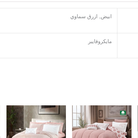
ابيض, ازرق سماوي
مايكروفايبر