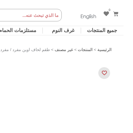
خطي
0
Cart
Search
لى
English
لمحتوى
جميع المنتجات
غرف النوم
مستلزمات الحمام
الرئيسية
>
المنتجات
>
غير مصنف
> طقم لحاف اوين مفرد / مفرد و نص