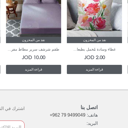
نفذ من المخزون
نفذ من المخزون
غطاء وسادة مُخمل بطبعا...
طقم شرشف سرير مطاط مفر...
JOD
10.00
JOD
2.00
قراءة المزيد
قراءة المزيد
اتصل بنا
اشترك في النش
هاتف:
+962 79 9499049
البريد: