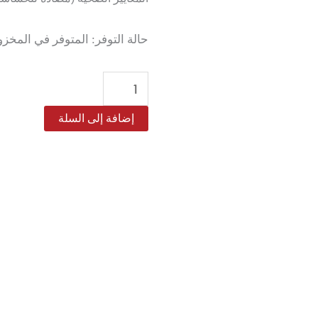
كمية
حالة التوفر:
المتوفر في المخزون 5 
طقم
لحاف
هيلو
إضافة إلى السلة
كيتي
صيفي
مفرد
ونص
4
قطع