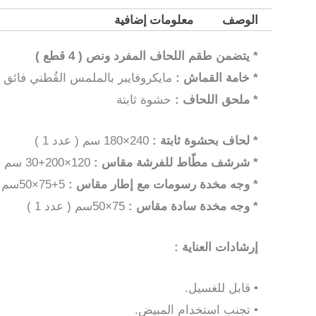
الوصف
معلومات إضافية
* يتضمن طقم اللحاف المفرد ونص ( 4 قطع )
* خامة القماش :
مايكروفايبر بالملمس القُطني فائق ا
* ملحق اللحاف :
حشوة ثابتة
* لحاف بحشوة ثابتة :
240×180 سم ( عدد 1 )
* شرشف مطّاط للفرشة مقاس :
120×200+30 سم ( عدد 1 )
* وجه مخدة رسومات مع إطار مقاس :
5+75×50سم ( عدد 1 )
* وجه مخدة سادة مقاس :
75×50سم ( عدد 1 )
إرشادات العناية :
• قابل للغسيل.
• تجنب استخدام المبيض.