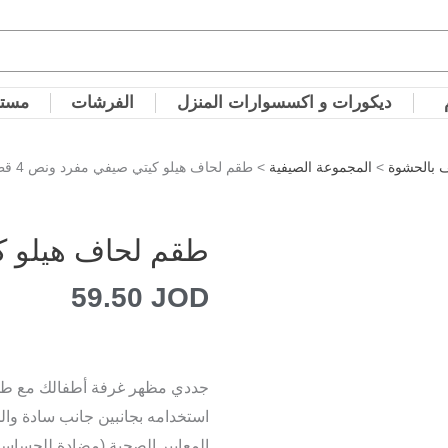
ديكورات و اكسسوارات المنزل
الفرشات
مستل
 بالحشوة
>
المجموعة الصيفية
> طقم لحاف هيلو كيتي صيفي مفرد ونص 4 قطع
طقم لحاف هيلو كيت
59.50
JOD
جددي مظهر غرفة أطفالك مع طقم
استخدامه بجانبين جانب سادة وال
المعايير الصحية (مضادة للحساسية