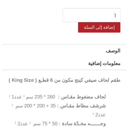
كمية
طقم
إضافة إلى السلة
لحاف
بايسلي
مضغوط
الوصف
كينج
معلومات إضافية
–
6
طقم لحاف صيفي كينج مكون من 6 قطـع ( King Size )
قطع
لحاف مضغوط مقـاس :
260 * 235 سم ⁽ عدد1 ⁾
شرشف مطاط مقـاس :
35 + 200 * 200 سم ⁽
عدد2 ⁾
وجـــــــه مخـدّة سادة :
50 * 75 سم ⁽ عدد2 ⁾