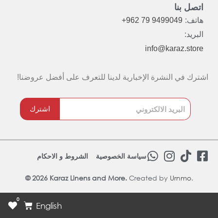
اتصل بنا
هاتف:
+962 79 9499049
البريد:
info@karaz.store
اشترك في النشرة الإخبارية لدينا للتعرف على أفضل عروضنا!
اشترك
W
I
T
F
سياسة الخصوصية
الشروط و الاحكام
h
n
i
a
© 2026 Karaz Linens and More.
Created by
a
s
Urnmo
k
.
c
t
t
t
e
0
s
a
o
b
Cart
English
a
g
k
o