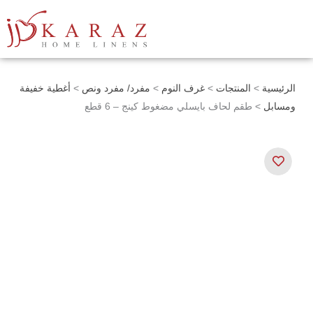
خطي
لى
لمحتوى
الرئيسية
>
المنتجات
>
غرف النوم
>
مفرد/ مفرد ونص
>
أغطية خفيفة
ومسابل
> طقم لحاف بايسلي مضغوط كينج – 6 قطع