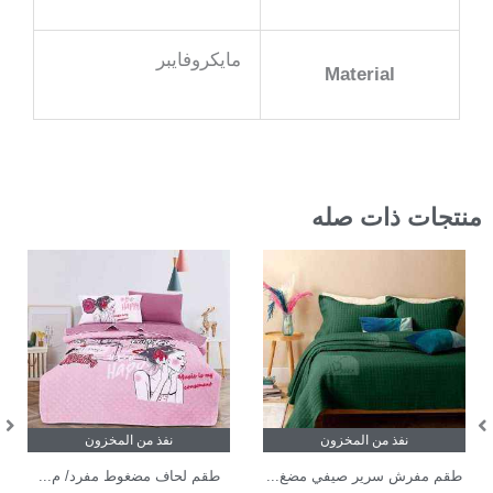
مايكروفايبر
Material
منتجات ذات صله
نفذ من المخزون
نفذ من المخزون
طقم مفرش سرير صيفي مضغ...
طقم لحاف مضغوط مفرد/ م...