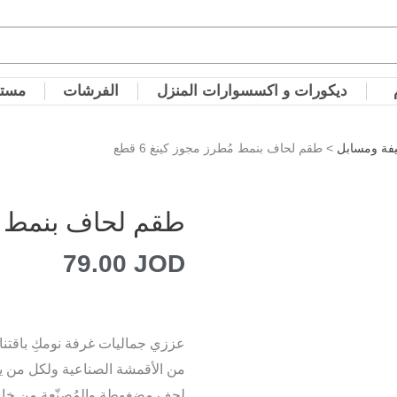
ديكورات و اكسسوارات المنزل
الفرشات
مستل
فة ومسابل
> طقم لحاف بنمط مُطرز مجوز كينغ 6 قطع
طقم لحاف بنمط مُطر
79.00
JOD
عززي جماليات غرفة نومكِ باقتنا
من الأقمشة الصناعية
ولكل من ي
لحف مضغوطة والمُصنّعة من خامة 