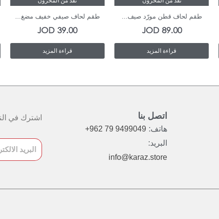
نفذ من المخزون
نفذ من المخزون
طقم لحاف قطن مورّد صيف...
طقم لحاف صيفي خفيف مضغ...
JOD
39.00
JOD
89.00
قراءة المزيد
قراءة المزيد
اتصل بنا
اشترك في النش
هاتف:
+962 79 9499049
البريد:
info@karaz.store