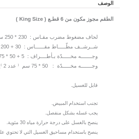
الوصف
الطقم مجوز مكون من 6 قطـع ( King Size )
لحاف مضغوط مضرب مقـاس : 230 * 250 سم ⁽ عدد1 ⁾
شــرشــف مطّـــــاط مقــــــاس : 30 + 200 * 200 سم ⁽ عدد1 ⁾
وجـــــــه مخـــــدّة بـأطــــراف : 5 + 50 * 75 سم ⁽ عدد 2 ⁾
وجـــــــه مخـــــدّة : 50 * 75 سم ⁽ عدد 2 ⁾
إ
قابل للغسيل.
تجنب استخدام المبيض.
يجب غسله بشكل منفصل.
ينصح بالغسل على درجة حرارة مياه 30 مئوية.
ينصح باستخدام مساحيق الغسيل التي لا تحتوي عل