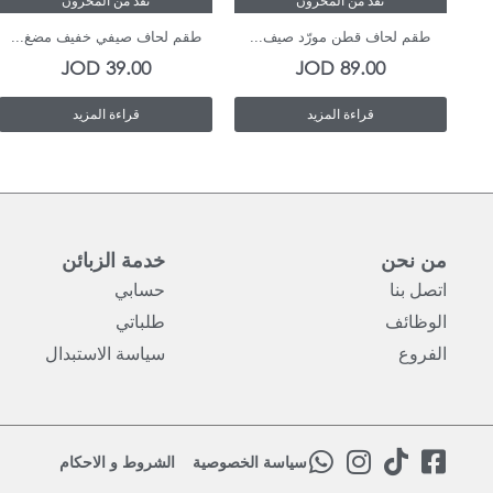
نفذ من المخزون
نفذ من المخزون
طقم لحاف قطن مورّد صيف...
طقم لحاف صيفي خفيف مضغ...
JOD
39.00
JOD
89.00
قراءة المزيد
قراءة المزيد
من نحن
خدمة الزبائن
اتصل بنا
حسابي
الوظائف
طلباتي
الفروع
سياسة الاستبدال
W
I
T
F
سياسة الخصوصية
الشروط و الاحكام
h
n
i
a