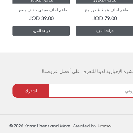
نفذ من المخزون
نفذ من المخزون
طقم لحاف بنمط مُطرز مج...
طقم لحاف صيفي خفيف مضغ...
طق
JOD
39.00
JOD
79.00
قراءة المزيد
قراءة المزيد
رة الإخبارية لدينا للتعرف على أفضل عروضنا!
اشترك
© 2026 Karaz Linens and More.
Created by
Urnmo
.