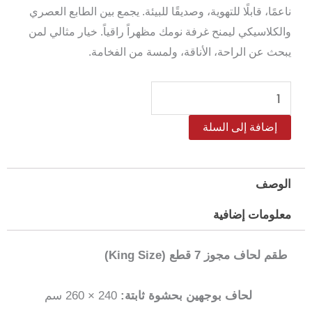
ناعمًا، قابلًا للتهوية، وصديقًا للبيئة. يجمع بين الطابع العصري
والكلاسيكي ليمنح غرفة نومك مظهراً راقياً. خيار مثالي لمن
يبحث عن الراحة، الأناقة، ولمسة من الفخامة.
كمية
طقم
إضافة إلى السلة
لحاف
بيرجامو
ليوسيل
الوصف
دبل
معلومات إضافية
فيس
كينج
طقم لحاف مجوز 7 قطع (King Size)
–
7
لحاف بوجهين بحشوة ثابتة:
240 × 260 سم
قطع