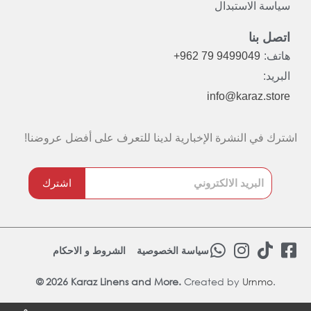
سياسة الاستبدال
اتصل بنا
هاتف:
+962 79 9499049
البريد:
info@karaz.store
اشترك في النشرة الإخبارية لدينا للتعرف على أفضل عروضنا!
اشترك
W
I
T
F
سياسة الخصوصية
الشروط و الاحكام
h
n
i
a
© 2026 Karaz Linens and More.
Created by
a
s
Urnmo
k
.
c
t
t
t
e