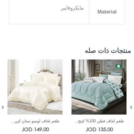
مايكروفايبر
Material
منتجات ذات صله
In Stock
In Stock
طقم لحاف قطن 100% كينج...
طقم لحاف لوسو ستان كين...
JOD
149.00
JOD
135.00