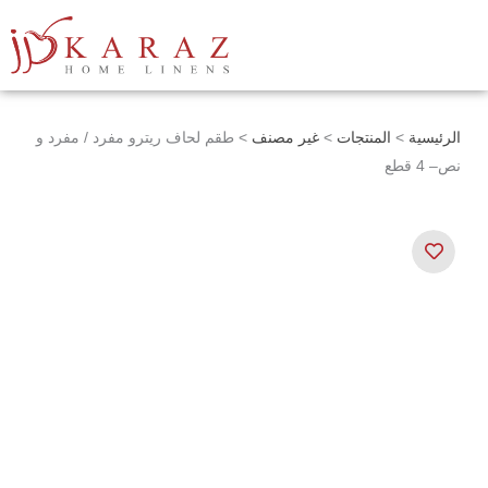
خطي
لى
لمحتوى
الرئيسية
>
المنتجات
>
غير مصنف
> طقم لحاف ريترو مفرد / مفرد و
نص– 4 قطع