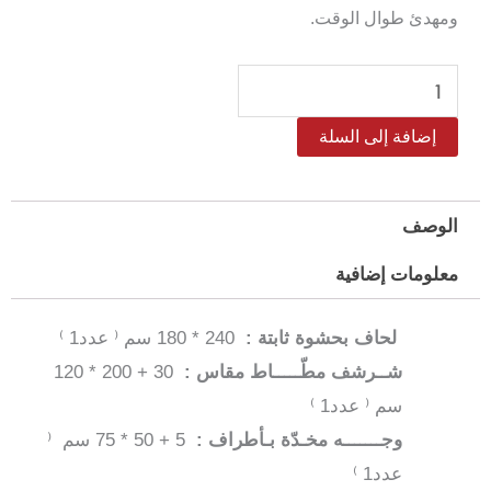
ومهدئ طوال الوقت.
كمية
طقم
إضافة إلى السلة
لحاف
ريترو
مفرد
الوصف
/
معلومات إضافية
مفرد
و
لحاف بحشوة ثابتة :
240 * 180 سم ⁽ عدد1 ⁾
نص–
شــرشف مطّـــــاط مقاس :
30 + 200 * 120
4
سم ⁽ عدد1 ⁾
قطع
وجـــــــه مخـدّة بـأطراف :
5 + 50 * 75 سم ⁽
عدد1 ⁾