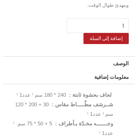
ومهدئ طوال الوقت.
كمية
طقم
إضافة إلى السلة
لحاف
ريترو
مفرد
الوصف
/
معلومات إضافية
مفرد
و
لحاف بحشوة ثابتة :
240 * 180 سم ⁽ عدد1 ⁾
نص–
شــرشف مطّـــــاط مقاس :
30 + 200 * 120
4
سم ⁽ عدد1 ⁾
قطع
وجـــــــه مخـدّة بـأطراف :
5 + 50 * 75 سم ⁽
عدد1 ⁾