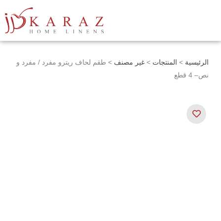
خطي
لى
لمحتوى
الرئيسية
>
المنتجات
>
غير مصنف
> طقم لحاف ريترو مفرد / مفرد و
نص– 4 قطع