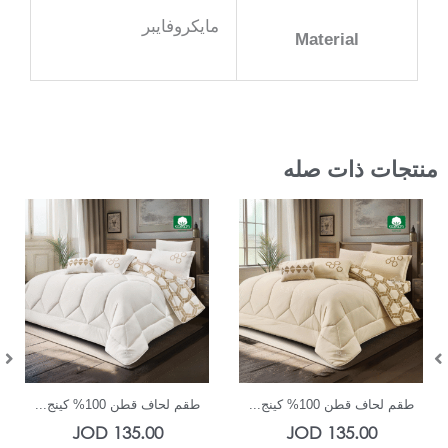
مايكروفايبر
Material
منتجات ذات صله
In Stock
In Stock
طقم لحاف قطن 100% كينج...
طقم لحاف قطن 100% كينج...
JOD
135.00
JOD
135.00