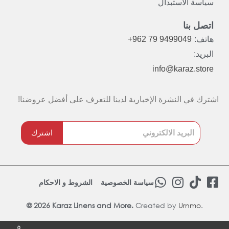
سياسة الاستبدال
اتصل بنا
هاتف:
+962 79 9499049
البريد:
info@karaz.store
اشترك في النشرة الإخبارية لدينا للتعرف على أفضل عروضنا!
اشترك
W
I
T
F
سياسة الخصوصية
الشروط و الاحكام
h
n
i
a
© 2026 Karaz Linens and More.
Created by
a
s
Urnmo
k
.
c
t
t
t
e
0