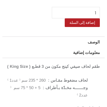
كمية
طقم
إضافة إلى السلة
لحاف
ساليرنو
مضغوط
الوصف
كينج
معلومات إضافية
–
3
طقم لحاف صيفي كينج مكون من 3 قطـع ( King Size )
قطع
لحاف مضغوط مقـاس :
260 * 235 سم ⁽ عدد1 ⁾
وجـــــــه مخـدّة بـأطراف :
5 + 50 * 75 سم ⁽
عدد2 ⁾