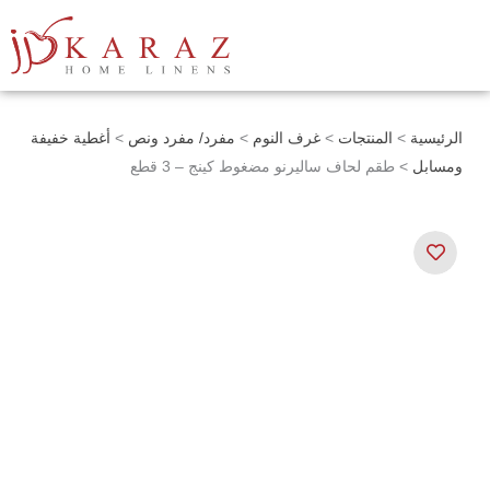
خطي
لى
لمحتوى
الرئيسية
>
المنتجات
>
غرف النوم
>
مفرد/ مفرد ونص
>
أغطية خفيفة
ومسابل
> طقم لحاف ساليرنو مضغوط كينج – 3 قطع