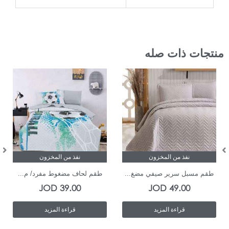
منتجات ذات صله
نفذ من المخزون
نفذ من المخزون
طقم مسبل سرير صيفي مضغ...
طقم لحاف مضغوط مفرد/ م...
JOD
39.00
JOD
49.00
قراءة المزيد
قراءة المزيد