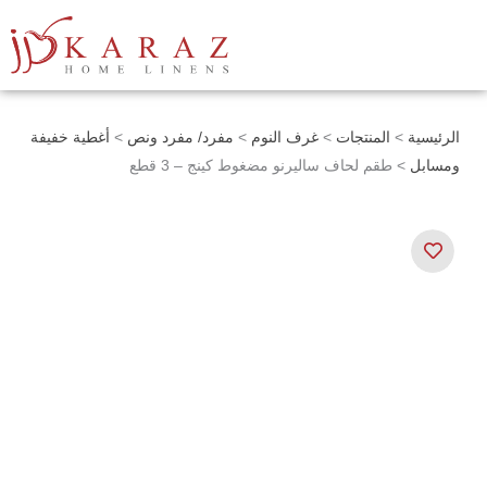
خطي
لى
لمحتوى
الرئيسية
>
المنتجات
>
غرف النوم
>
مفرد/ مفرد ونص
>
أغطية خفيفة
ومسابل
> طقم لحاف ساليرنو مضغوط كينج – 3 قطع