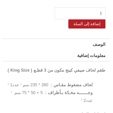
كمية
طقم
إضافة إلى السلة
لحاف
ساليرنو
مضغوط
الوصف
كينج
معلومات إضافية
–
3
طقم لحاف صيفي كينج مكون من 3 قطـع ( King Size )
قطع
لحاف مضغوط مقـاس :
260 * 235 سم ⁽ عدد1 ⁾
وجـــــــه مخـدّة بـأطراف :
5 + 50 * 75 سم ⁽
عدد2 ⁾