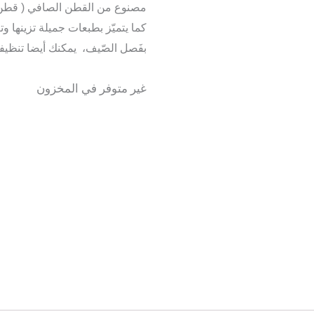
مصنوع من القطن الصافي ( قطن %100) عالي الجودة فائق النّعـومة مريح 
كما يتميّز بطبعات جميلة تزينها وت
بفَصل الصّيف، يمكنك أيضا تنظيف
غير متوفر في المخزون