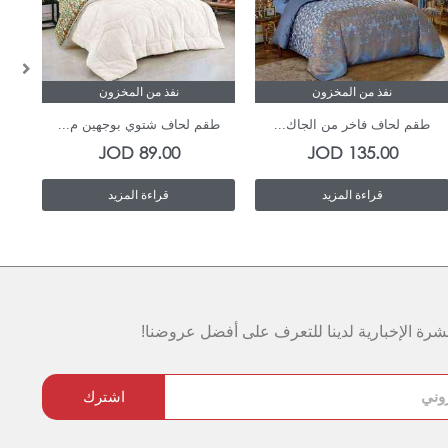
نفذ من المخزون
نفذ من المخزون
طقم لحاف فاخر من الجاك...
طقم لحاف شتوي بوجهين م...
ط
JOD
89.00
JOD
135.00
قراءة المزيد
قراءة المزيد
رة الإخبارية لدينا للتعرف على أفضل عروضنا!
اشترك