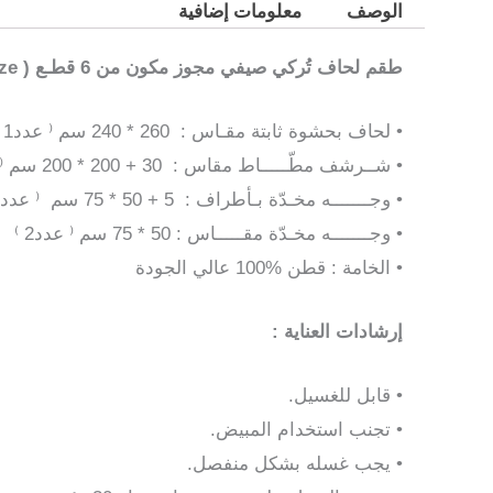
الوصف
معلومات إضافية
طقم لحاف تُركي صيفي مجوز مكون من 6 قطـع ( King Size )
• لحاف بحشوة ثابتة مقـاس : 260 * 240 سم ⁽ عدد1 ⁾
• شــرشف مطّـــــاط مقاس : 30 + 200 * 200 سم ⁽ عدد1 ⁾
• وجـــــــه مخـدّة بـأطراف : 5 + 50 * 75 سم ⁽ عدد2 ⁾
•
وجـــــــه مخـدّة مقـــــاس : 50 * 75 سم ⁽ عدد2 ⁾
•
الخامة : قطن %100 عالي الجودة
إرشادات العناية :
• قابل للغسيل.
• تجنب استخدام المبيض.
•
يجب غسله بشكل منفصل.