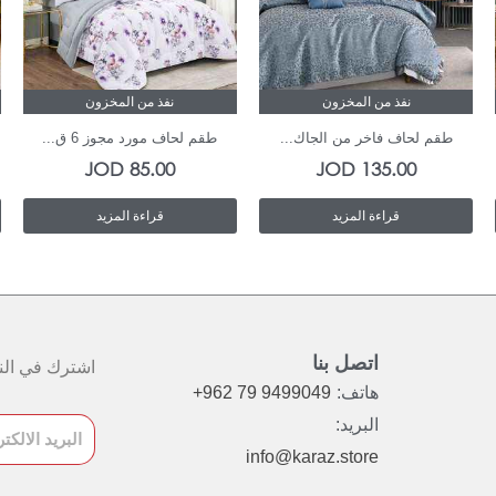
نفذ من المخزون
نفذ من المخزون
طقم لحاف فاخر من الجاك...
طقم لحاف مورد مجوز 6 ق...
JOD
85.00
JOD
135.00
قراءة المزيد
قراءة المزيد
اتصل بنا
اشترك في النش
هاتف:
+962 79 9499049
البريد:
info@karaz.store