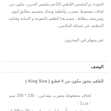
الجودة ذو الملمس القُطني النّاعم
بملمس الحرير
، مكون من
لحاف مضغوط مضرب
وأغطية وسائد بتصميم مطابق أنيق،
وشرشف مطاط . يتسم هذا الطقم بالنعومة و المتانة وقابلية
التنظيف في غسالة الملابس.
.
غير متوفر في المخزون
الوصف
الطقم مجوز مكون من 4 قطـع ( King Size )
لحاف مضغوط مضرب مقـاس : 230 * 250 سم
⁽ عدد1 ⁾
شــرشــف مطّـــــاط مقــــــاس : 30 + 200 *