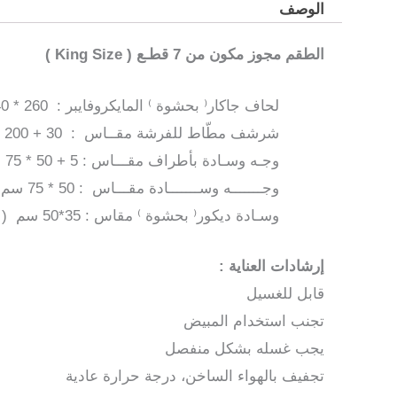
الوصف
الطقم مجوز مكون من 7 قطـع ( King Size )
لحاف جاكار⁽ بحشوة ⁾ المايكروفايبر : 260 * 240 سم
شرشف مطّاط للفرشة مقــاس : 30 + 200 * 200 سم
وجـه وسـادة بأطراف مقـــاس : 5 + 50 * 75 سم ( عدد 2 )
وجـــــــه وســـــــادة مقـــاس : 50 * 75 سم ( عدد 2 )
وسـادة ديكور⁽ بحشوة ⁾ مقاس : 35*50 سم ( عدد 1 )
إرشادات العناية :
قابل للغسيل
تجنب استخدام المبيض
يجب غسله بشكل منفصل
تجفيف بالهواء الساخن، درجة حرارة عادية