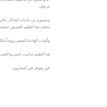
غرفتكِ،
ومصنوع من خامات الجاكار عالي الج
يختلف هذا الطقم المُستور خصّيصا
وأَلوانـه الهَادئة لتُضفي رَونقـاً 
هذا الطقم مناسب لجميــع الفصـ
غير متوفر في المخزون