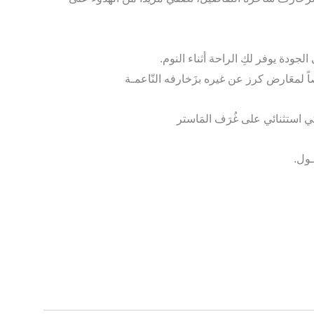
ودة يوفر لكِ الراحة أثناء النوم.
ً لمعَارض كرز عن غيره بزَخارفه النّاعمـة
ملكي استثنائي على غُرَف المَاستر
ـول.