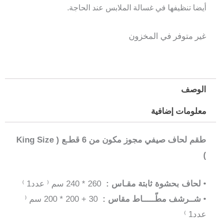
أيضا تنظيفها في غسالة الملابس عند الحاجة.
غير متوفر في المخزون
الوصف
معلومات إضافية
طقم لحاف صيفي مجوز مكون من 6 قطـع ( King Size
)
•
لحاف بحشوة ثابتة مقـاس :
260 * 240 سم ⁽ عدد1 ⁾
•
شــرشف مطّـــــاط مقاس :
30 + 200 * 200 سم ⁽
عدد1 ⁾