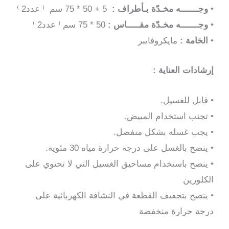
•
وجـــــــه مخـدّة بـأطراف :
5 + 50 * 75 سم ⁽ عدد2 ⁾
•
وجـــــــه مخـدّة مقـــــاس :
50 * 75 سم ⁽ عدد2 ⁾
•
الخامة :
مايكروفايبر
إرشادات العناية :
• قابل للغسيل.
• تجنب استخدام المبيض.
•
يجب غسله بشكل منفصل.
• ينصح بالغسل على درجة حرارة مياه 30 مئوية.
• ينصح باستخدام مساحيق الغسيل التي لا تحتوي على
الكلورين
• ينصح بتجفيف القطعة في النشافة الكهربائية على
درجة حرارة منخفضة