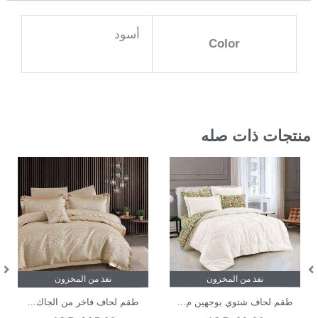
أسود
Color
منتجات ذات صله
نفذ من المخزون
نفذ من المخزون
طقم لحاف شتوي بوجهين م...
طقم لحاف فاخر من الجاك...