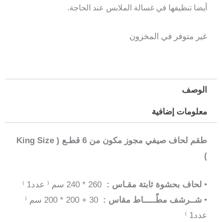
أيضا تنظيفها في غسالة الملابس عند الحاجة.
غير متوفر في المخزون
الوصف
معلومات إضافية
طقم لحاف صيفي مجوز مكون من 6 قطـع ( King Size
)
•
لحاف بحشوة ثابتة مقـاس :
260 * 240 سم ⁽ عدد1 ⁾
•
شــرشف مطّـــــاط مقاس :
30 + 200 * 200 سم ⁽
عدد1 ⁾