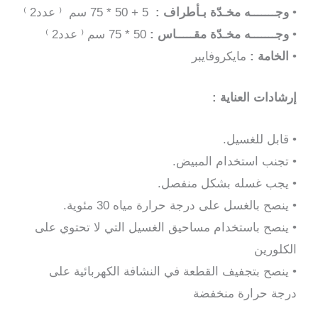
•
وجـــــــه مخـدّة بـأطراف :
5 + 50 * 75 سم ⁽ عدد2 ⁾
•
وجـــــــه مخـدّة مقـــــاس :
50 * 75 سم ⁽ عدد2 ⁾
•
الخامة :
مايكروفايبر
إرشادات العناية :
• قابل للغسيل.
• تجنب استخدام المبيض.
•
يجب غسله بشكل منفصل.
• ينصح بالغسل على درجة حرارة مياه 30 مئوية.
• ينصح باستخدام مساحيق الغسيل التي لا تحتوي على
الكلورين
• ينصح بتجفيف القطعة في النشافة الكهربائية على
درجة حرارة منخفضة