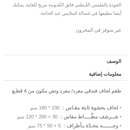
الجودة بالمَلمس القُـطني فائق النّعـومة مريح للغاية، يمكنك
أيضا تنظيفها في غسالة الملابس عند الحاجة.
غير متوفر في المخزون
الوصف
معلومات إضافية
طقم لحاف فندقي مفرد/ مفرد ونص مكون من 4 قطـع
•
لحاف بحشوة ثابتة مقـاس :
230 * 180 سم
•
شــرشف مطّـــــاط مقاس :
30 + 200 * 120 سم
•
وجـــــــه مخـدّة بـأطراف :
5 + 50 * 75 سم