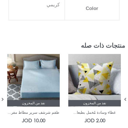
كريمي
Color
منتجات ذات صله
نفذ من المخزون
نفذ من المخزون
غطاء وسادة مُخمل بطبعا...
طقم شرشف سرير مطاط مفر...
JOD
10.00
JOD
2.00