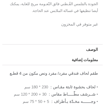
الجودة بالمَلمس القُـطني فائق النّعـومة مريح للغاية، يمكنك
أيضا تنظيفها في غسالة الملابس عند الحاجة.
غير متوفر في المخزون
الوصف
معلومات إضافية
طقم لحاف فندقي مفرد/ مفرد ونص مكون من 4 قطـع
•
لحاف بحشوة ثابتة مقـاس :
230 * 180 سم
•
شــرشف مطّـــــاط مقاس :
30 + 200 * 120 سم
•
وجـــــــه مخـدّة بـأطراف :
5 + 50 * 75 سم