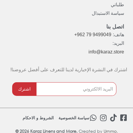
طلباتي
سياسة الاستبدال
اتصل بنا
هاتف:
+962 79 9499049
البريد:
info@karaz.store
اشترك في النشرة الإخبارية لدينا للتعرف على أفضل عروضنا!
اشترك
W
I
T
F
سياسة الخصوصية
الشروط و الاحكام
h
n
i
a
© 2026 Karaz Linens and More.
Created by
a
s
Urnmo
k
.
c