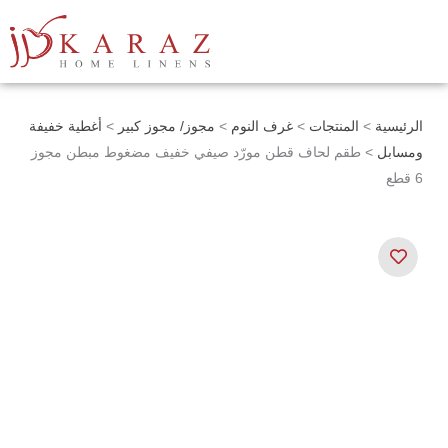
خطي
لى
لمحتوى
الرئيسية
>
المنتجات
>
غرف النوم
>
مجوز/ مجوز كبير
>
أغطية خفيفة
ومسابل
> طقم لحاف قطن مورّد صيفي خفيف مضغوط مبطن مجوز
6 قطع