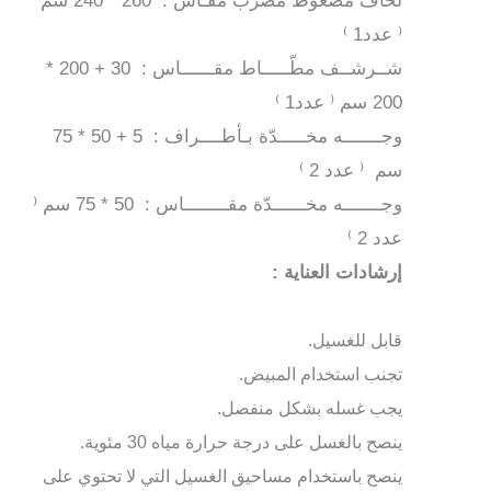
لحاف مضغوط مضرب مقـاس : 260 * 240 سم
⁽ عدد1 ⁾
شــرشــف مطّـــــاط مقــــــاس : 30 + 200 *
200 سم ⁽ عدد1 ⁾
وجـــــــه مخـــــدّة بـأطــــراف : 5 + 50 * 75
سم ⁽ عدد 2 ⁾
وجـــــــه مخــــــدّة مقــــــــاس : 50 * 75 سم ⁽
عدد 2 ⁾
إرشادات العناية :
قابل للغسيل.
تجنب استخدام المبيض.
يجب غسله بشكل منفصل.
ينصح بالغسل على درجة حرارة مياه 30 مئوية.
ينصح باستخدام مساحيق الغسيل التي لا تحتوي على