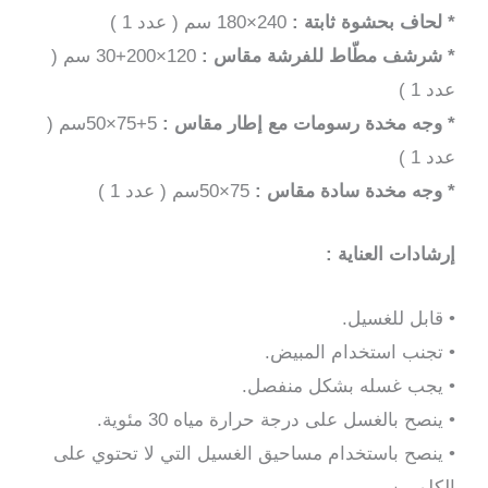
* لحاف بحشوة ثابتة :
240×180 سم ( عدد 1 )
* شرشف مطّاط للفرشة مقاس :
120×200+30 سم (
عدد 1 )
* وجه مخدة رسومات مع إطار مقاس :
5+75×50سم (
عدد 1 )
* وجه مخدة سادة مقاس :
75×50سم ( عدد 1 )
إرشادات العناية :
• قابل للغسيل.
• تجنب استخدام المبيض.
• يجب غسله بشكل منفصل.
• ينصح بالغسل على درجة حرارة مياه 30 مئوية.
• ينصح باستخدام مساحيق الغسيل التي لا تحتوي على
الكلورين