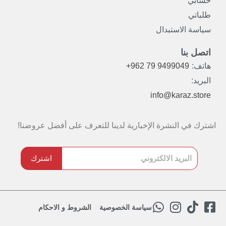
حسابي
طلباتي
سياسة الاستبدال
اتصل بنا
هاتف:
+962 79 9499049
البريد:
info@karaz.store
اشترك في النشرة الإخبارية لدينا للتعرف على أفضل عروضنا!
اشترك
W
I
T
F
سياسة الخصوصية
الشروط و الاحكام
h
n
i
a