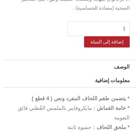
الصحية (مضادة للحساسية) .
كمية
طقم
إضافة إلى السلة
لحاف
ماكوين
صيفي
الوصف
مفرد
معلومات إضافية
ونص
4
* يتضمن طقم اللحاف المفرد ونص ( 4 قطع )
قطع
* خامة القماش :
مايكروفايبر بالملمس القُطني فائق
النعومة
* ملحق اللحاف :
حشوة ثابتة