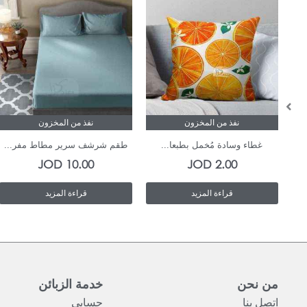
نفذ من المخزون
نفذ من المخزون
غطاء وسادة مُخمل بطبعا...
طقم شرشف سرير مطاط مفر...
JOD
10.00
JOD
2.00
قراءة المزيد
قراءة المزيد
من نحن
خدمة الزبائن
اتصل بنا
حسابي