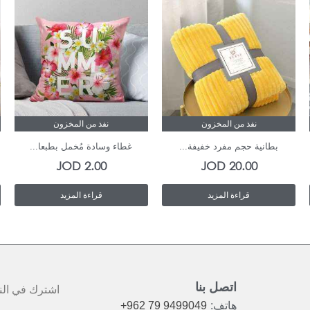
نفذ من المخزون
نفذ من المخزون
بطانية حجم مفرد خفيفة...
غطاء وسادة مُخمل بطبعا...
JOD
2.00
JOD
20.00
قراءة المزيد
قراءة المزيد
اتصل بنا
اشترك في النش
هاتف:
+962 79 9499049