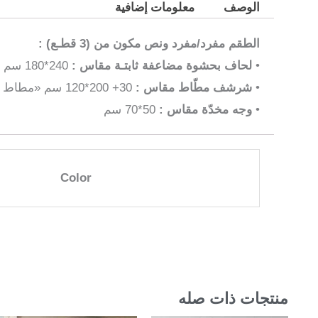
الوصف
معلومات إضافية
الطقم مفرد/مفرد ونص مكون من (3 قطـع) :
•
لحاف بحشوة مضاعفة ثابتـة مقاس :
240*180 سم
•
شرشف مطّاط مقاس :
30+ 200*120 سم «مطاط على كامل الشرشف»
•
وجه مخدّة مقاس :
50*70 سم
Color
منتجات ذات صله