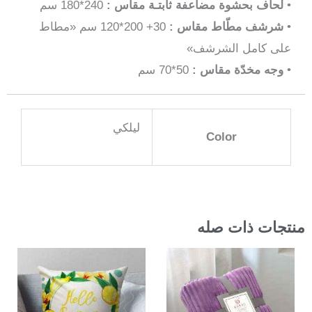
•
لحاف بحشوة مضاعفة ثابتـة مقاس :
240*180 سم
•
شرشف مطّاط مقاس :
30+ 200*120 سم «مطاط
على كامل الشرشف»
•
وجه مخدّة مقاس :
50*70 سم
ليلكي
Color
منتجات ذات صله