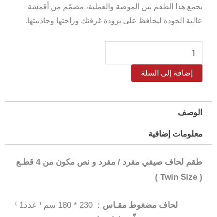
يجمع هذا الطقم بين الموضة والعملية، مصمّم من أقمشة
عالية الجودة ليحافظ على برودة غرفتك وراحتها وجاذبيتها.
كمية
طقم
إضافة إلى السلة
لحاف
مود
مضغوط
الوصف
مفرد
معلومات إضافية
/
مفرد
طقم لحاف صيفي مفرد / مفرد و نص مكون من 4 قطـع
و
( Twin Size )
نص–
4
لحاف مضغوط مقـاس :
230 * 180 سم ⁽ عدد1 ⁾
قطع