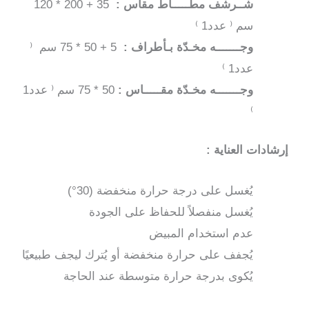
شــرشف مطّـــــاط مقاس :
35 + 200 * 120
لون
سم ⁽ عدد1 ⁾
مشمشي
وجـــــــه مخـدّة بـأطراف :
5 + 50 * 75 سم ⁽
عدد1 ⁾
وجـــــــه مخـدّة مقـــــاس :
50 * 75 سم ⁽ عدد1
⁾
إرشادات العناية :
يُغسل على درجة حرارة منخفضة (30°)
يُغسل منفصلاً للحفاظ على الجودة
عدم استخدام المبيض
يُجفف على حرارة منخفضة أو يُترك ليجف طبيعيًا
يُكوى بدرجة حرارة متوسطة عند الحاجة