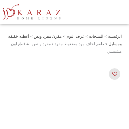
خطي
لى
لمحتوى
الرئيسية
>
المنتجات
>
غرف النوم
>
مفرد/ مفرد ونص
>
أغطية خفيفة
ومسابل
> طقم لحاف مود مضغوط مفرد / مفرد و نص– 4 قطع لون
مشمشي