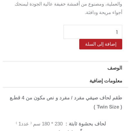
والعملية، ومصنوع من أقمشة خفيفة عالية الجودة ليمنحك
أجواء مريحة ودافئة.
كمية
طقم
إضافة إلى السلة
لحاف
مود
مطبوع
الوصف
مفرد
معلومات إضافية
/
مفرد
طقم لحاف صيفي مفرد / مفرد و نص مكون من 4 قطـع
و
( Twin Size )
نص–
4
لحاف بحشوة ثابتة :
230 * 180 سم ⁽ عدد1 ⁾
قطع