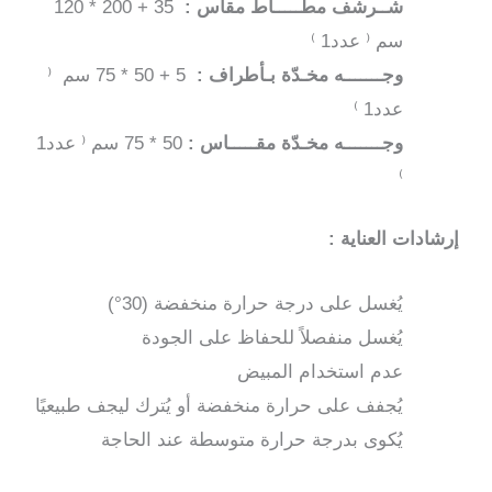
شــرشف مطّـــــاط مقاس :
35 + 200 * 120
لون
سم ⁽ عدد1 ⁾
رمادي
وجـــــــه مخـدّة بـأطراف :
5 + 50 * 75 سم ⁽
و
عدد1 ⁾
برتقالي
وجـــــــه مخـدّة مقـــــاس :
50 * 75 سم ⁽ عدد1
⁾
إرشادات العناية :
يُغسل على درجة حرارة منخفضة (30°)
يُغسل منفصلاً للحفاظ على الجودة
عدم استخدام المبيض
يُجفف على حرارة منخفضة أو يُترك ليجف طبيعيًا
يُكوى بدرجة حرارة متوسطة عند الحاجة