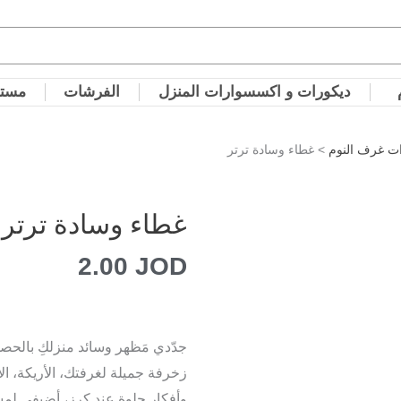
ديكورات و اكسسوارات المنزل
الفرشات
مستل
ت غرف النوم
> غطاء وسادة ترتر
غطاء وسادة ترتر
2.00
JOD
جدّدي مَظهر وسائد منزلكِ بالحص
زخرفة جميلة لغرفتك، الأريكة، ال
وأفكار حلوة عند كرز، أضيفي لمس