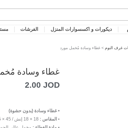
ديكورات و اكسسوارات المنزل
الفرشات
مستل
ت غرف النوم
> غطاء وسادة مُخمل مورد
غطاء وسادة مُخم
2.00
JOD
• غطاء وسادة (بدون حشوة)
•
المقاس :
18 × 18 إنش / 45 × 45 سم.
•
مادة الغطاء :
مخمل عالي الجودة