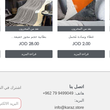
نفذ من المخزون
نفذ من المخزون
غطاء وسادة مُخمل
بطانية حجم مجوز خفيفة...
JOD
28.00
JOD
2.00
قراءة المزيد
قراءة المزيد
اتصل بنا
اشترك في النش
هاتف:
+962 79 9499049
البريد:
info@karaz.store