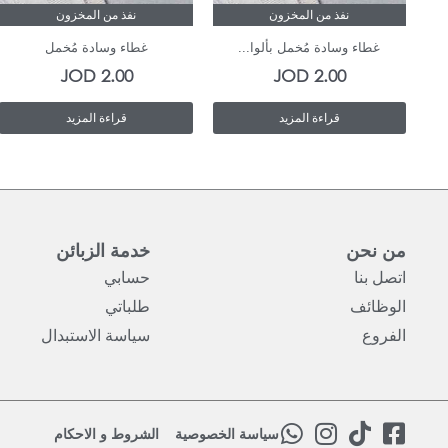
نفذ من المخزون
نفذ من المخزون
غطاء وسادة مُخمل بألوا...
غطاء وسادة مُخمل
JOD
2.00
JOD
2.00
قراءة المزيد
قراءة المزيد
من نحن
خدمة الزبائن
اتصل بنا
حسابي
الوظائف
طلباتي
الفروع
سياسة الاستبدال
W
I
T
F
سياسة الخصوصية
الشروط و الاحكام