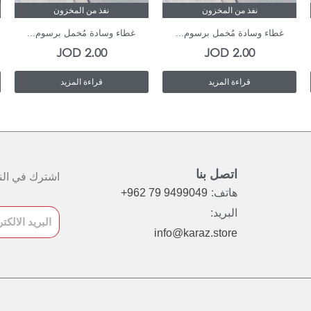
نفذ من المخزون
نفذ من المخزون
غطاء وسادة مُخمل برسوم...
غطاء وسادة مُخمل برسوم...
JOD
2.00
JOD
2.00
قراءة المزيد
قراءة المزيد
اتصل بنا
اشترك في النش
هاتف:
+962 79 9499049
البريد:
info@karaz.store