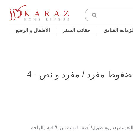
زمات الفنادق
حقائب السفر
الاطفال و الرضع
طقم لحاف مود مضغوط مفرد / مفرد و نص– 4
لنعومة بعد يوم طويل! أضف لمسة من الأناقة والراحة