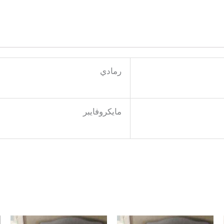
رمادي
مايكروفايبر