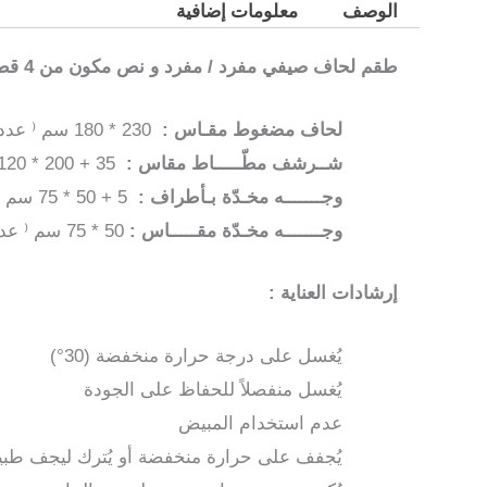
الوصف
معلومات إضافية
طقم لحاف صيفي مفرد / مفرد و نص مكون من 4 قطـع ( Twin Size )
لحاف مضغوط مقـاس :
230 * 180 سم ⁽ عدد1 ⁾
شــرشف مطّـــــاط مقاس :
35 + 200 * 120 سم ⁽ عدد1 ⁾
وجـــــــه مخـدّة بـأطراف :
5 + 50 * 75 سم ⁽ عدد1 ⁾
وجـــــــه مخـدّة مقـــــاس :
50 * 75 سم ⁽ عدد1 ⁾
إرشادات العناية :
يُغسل على درجة حرارة منخفضة (30°)
يُغسل منفصلاً للحفاظ على الجودة
عدم استخدام المبيض
يُجفف على حرارة منخفضة أو يُترك ليجف طبيعي