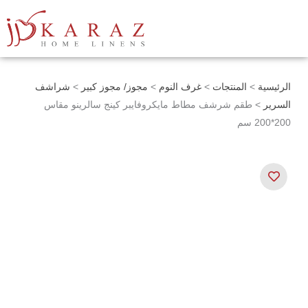
خطي
لى
لمحتوى
الرئيسية
>
المنتجات
>
غرف النوم
>
مجوز/ مجوز كبير
>
شراشف
السرير
> طقم شرشف مطاط مايكروفايبر كينج سالرينو مقاس
200*200 سم