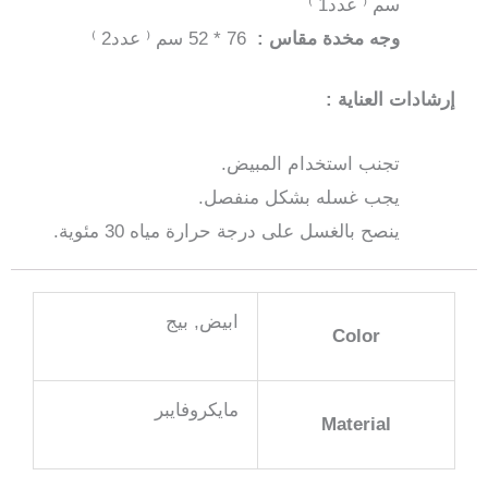
سم ⁽ عدد1 ⁾
وجه مخدة مقاس :
76 * 52 سم ⁽ عدد2 ⁾
إرشادات العناية :
تجنب استخدام المبيض.
يجب غسله بشكل منفصل.
ينصح بالغسل على درجة حرارة مياه 30 مئوية.
ابيض, بيج
Color
مايكروفايبر
Material