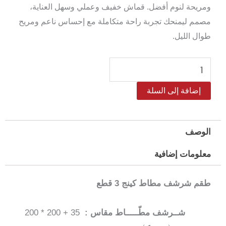
ومريحة لنوم أفضل. قماش خفيف وعملي وسهل العناية،
مصمم ليمنحك تجربة راحة متكاملة مع إحساس ناعم ومريح
طوال الليل.
كمية
طقم
إضافة إلى السلة
شرشف
مطاط
مايكروفايبر
الوصف
كينج
معلومات إضافية
سالرينو
مقاس
طقم شرشف مطاط كينج 3 قطع
200*200
سم
شــرشف مطّـــــاط مقاس :
35 + 200 * 200